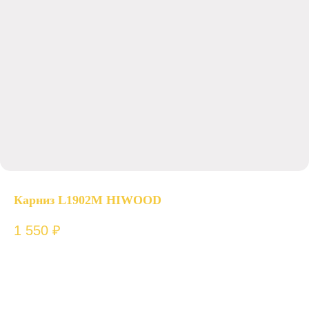
Карниз L1902M HIWOOD
1 550
₽
ш. 33 х в. 100 х д. 2000 мм.