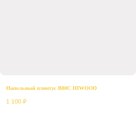
Напольный плинтус B80C HIWOOD
1 100
₽
ш. 11 х в. 80 х д. 2000 мм.