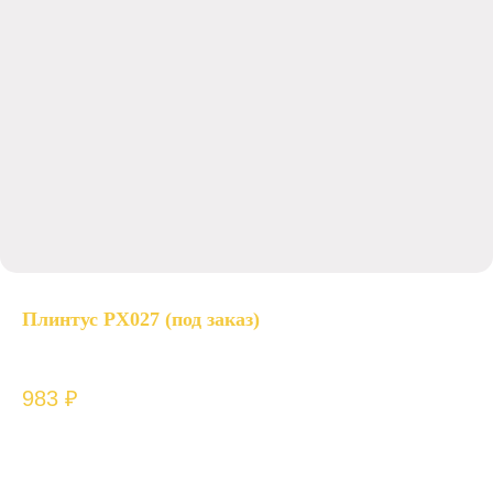
Плинтус PX027 (под заказ)
Cosca Decor
983
₽
Плинтус Cosca Decor изготовлен из ударопрочного экополимера.
Материал изделия уже огрунтован, благодаря чему его можно не