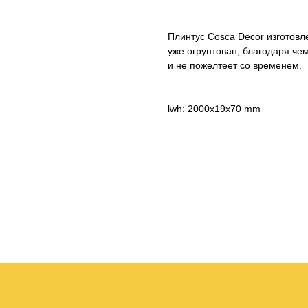
Плинтус Cosca Decor изготовл
уже огрунтован, благодаря че
и не пожелтеет со временем.
lwh: 2000x19x70 mm