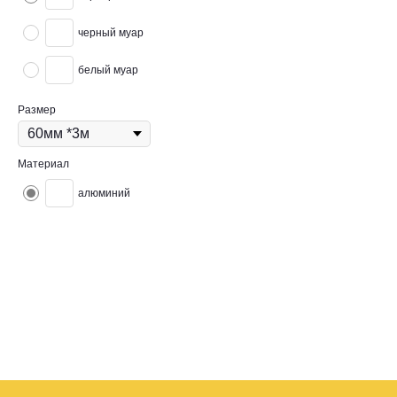
черный муар
белый муар
Размер
Материал
алюминий
Плинтус алюминиевый L-образный, обладает высокой прочностью
и долговечностью благодаря использованию алюминия.Простота
установки и монтажа позволяют с легкостью установить в любых
необходимых местах. Плинтус комплектуется металлической
фурнитурой.