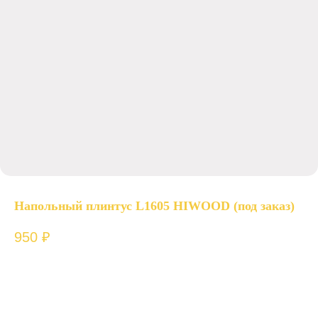
Напольный плинтус L1605 HIWOOD (под заказ)
950
₽
ш. 13,7 х в. 90 х д. 2000 мм.