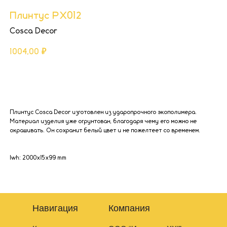
Плинтус PX012
Cosca Decor
1004,00
₽
Добавить в корзину
Плинтус Cosca Decor изготовлен из ударопрочного экополимера.
Материал изделия уже огрунтован, благодаря чему его можно не
окрашивать. Он сохранит белый цвет и не пожелтеет со временем.
lwh: 2000x15x99 mm
Навигация
Компания