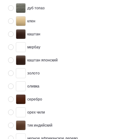
дуб топаз
клен
каштан
мербау
каштан японский
золото
оливка
серебро
орех чили
тик индийский
черное африканское дерево