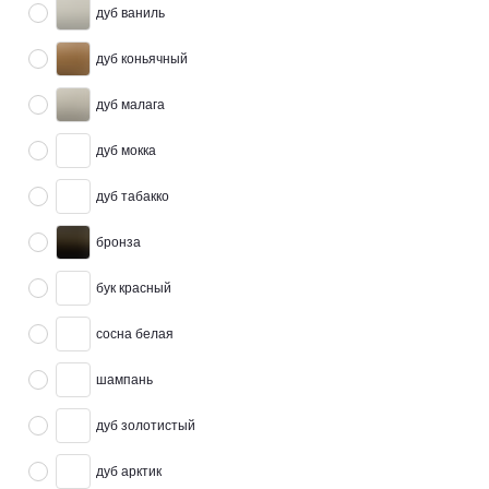
дуб ваниль
дуб коньячный
дуб малага
дуб мокка
дуб табакко
бронза
бук красный
сосна белая
шампань
дуб золотистый
дуб арктик