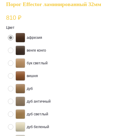
Порог Effector ламинированный 32мм
810
₽
Цвет
афрезия
венге конго
бук светлый
вишня
дуб
дуб античный
дуб светлый
дуб беленый