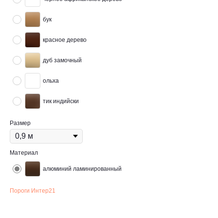
бук
красное дерево
дуб замочный
ольха
тик индийски
Размер
Материал
алюминий ламинированный
Пороги Интер21
Применяется для стыковки любых одноуровневых и