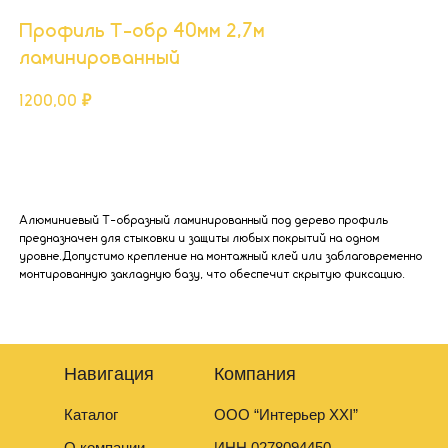
Профиль Т-обр 40мм 2,7м
ламинированный
1200,00
₽
Добавить в корзину
Алюминиевый Т-образный ламинированный под дерево профиль
предназначен для стыковки и защиты любых покрытий на одном
уровне.Допустимо крепление на монтажный клей или заблаговременно
монтированную закладную базу, что обеспечит скрытую фиксацию.
Навигация
Компания
Каталог
ООО “Интерьер XXI”
О компании
ИНН 0278094450