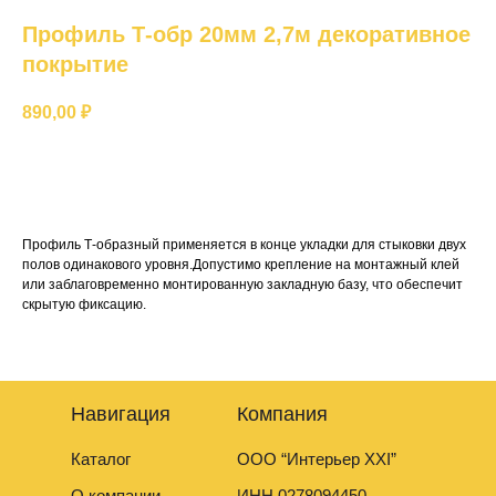
Профиль Т-обр 20мм 2,7м декоративное
покрытие
890,00
₽
Добавить в корзину
Профиль Т-образный применяется в конце укладки для стыковки двух
полов одинакового уровня.Допустимо крепление на монтажный клей
или заблаговременно монтированную закладную базу, что обеспечит
скрытую фиксацию.
Навигация
Компания
Каталог
ООО “Интерьер XXI”
О компании
ИНН 0278094450