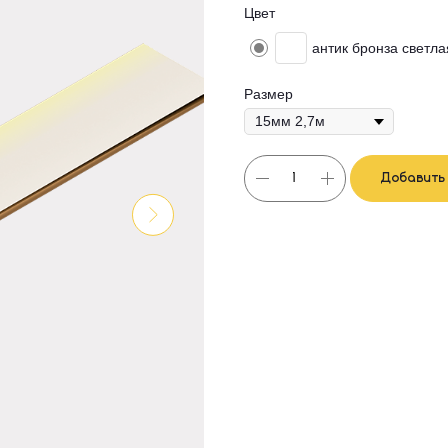
Цвет
антик бронза светла
Размер
Добавить 
Полоса— это прочный и надежны
декоративных работ.