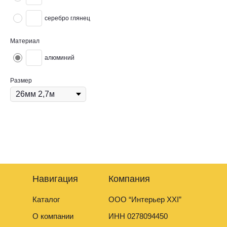
серебро глянец
Материал
алюминий
Размер
Алюминиевый Т-образный профиль предназначен для стыковки и
защиты любых покрытий на одном уровне.
Навигация
Компания
Каталог
ООО “Интерьер XXI”
О компании
ИНН 0278094450