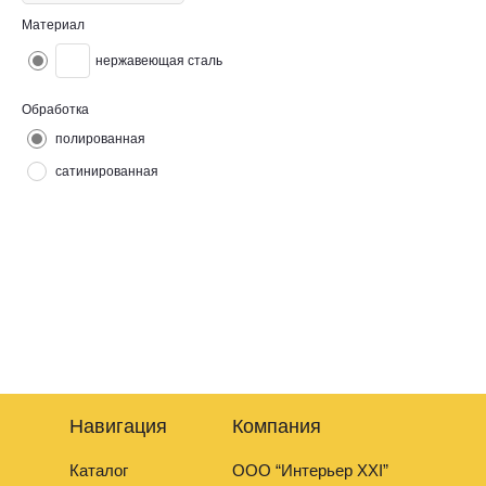
Материал
нержавеющая сталь
Обработка
полированная
сатинированная
Угол отделочный из нержавеющей стали предназначен для
отделки и защиты угловых соединений. Нержавеющая сталь
является прочным материалом, который не подвержен
деформации или повреждению, что делает продукцию из этого
материала долговечной и надежной.
Навигация
Компания
Каталог
ООО “Интерьер XXI”