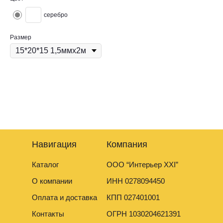
серебро
Размер
Алюминиевый швеллер-это профиль в форме буквы "П",
используется в качестве стыковочного, направляющего,
мебельного профиля, кабель-канала, при изготовлений рамок.
Навигация
Компания
Каталог
ООО “Интерьер XXI”
О компании
ИНН 0278094450
Оплата и доставка
КПП 027401001
Контакты
ОГРН 1030204621391