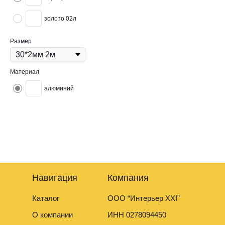
золото 02л
Размер
Материал
алюминий
Полоса— это прочный и надежный элемент для различных
строительных, монтажных и декоративных работ.
Навигация
Компания
Каталог
ООО “Интерьер XXI”
О компании
ИНН 0278094450